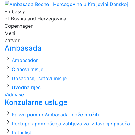
Embassy
of Bosnia and Herzegovina
Copenhagen
Meni
Zatvori
Ambasada
chevron_right
Ambasador
chevron_right
Članovi misije
chevron_right
Dosadašnji šefovi misije
chevron_right
Uvodna riječ
Vidi više
Konzularne usluge
chevron_right
Kakvu pomoć Ambasada može pružiti
chevron_right
Postupak podnošenja zahtjeva za izdavanje pasoša
chevron_right
Putni list