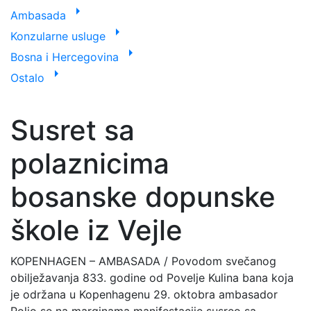
arrow_right
Ambasada
arrow_right
Konzularne usluge
arrow_right
Bosna i Hercegovina
arrow_right
Ostalo
Susret sa
polaznicima
bosanske dopunske
škole iz Vejle
KOPENHAGEN – AMBASADA / Povodom svečanog
obilježavanja 833. godine od Povelje Kulina bana koja
je održana u Kopenhagenu 29. oktobra ambasador
Poljo se na marginama manifestacije susreo sa