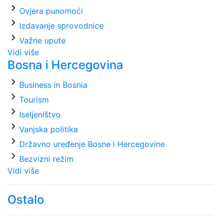
chevron_right
Ovjera punomoći
chevron_right
Izdavanje sprovodnice
chevron_right
Važne upute
Vidi više
Bosna i Hercegovina
chevron_right
Business in Bosnia
chevron_right
Tourism
chevron_right
Iseljeništvo
chevron_right
Vanjska politika
chevron_right
Državno uređenje Bosne i Hercegovine
chevron_right
Bezvizni režim
Vidi više
Ostalo