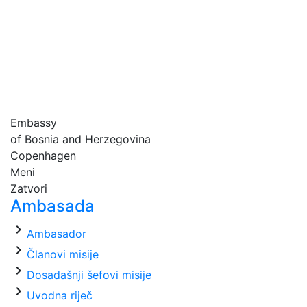
Embassy
of Bosnia and Herzegovina
Copenhagen
Meni
Zatvori
Ambasada
chevron_right
Ambasador
chevron_right
Članovi misije
chevron_right
Dosadašnji šefovi misije
chevron_right
Uvodna riječ