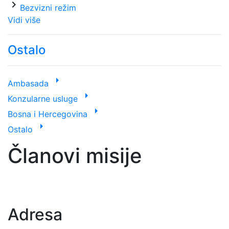
chevron_right
Bezvizni režim
Vidi više
Ostalo
arrow_right
Ambasada
arrow_right
Konzularne usluge
arrow_right
Bosna i Hercegovina
arrow_right
Ostalo
Članovi misije
Adresa