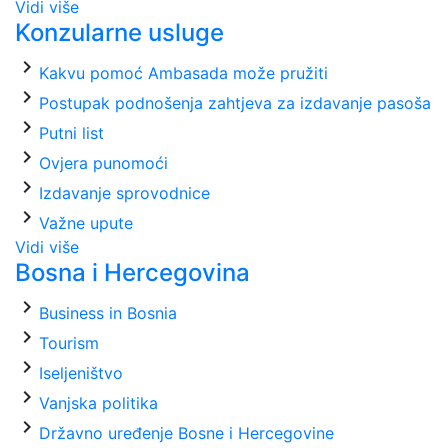
Vidi više
Konzularne usluge
chevron_right
Kakvu pomoć Ambasada može pružiti
chevron_right
Postupak podnošenja zahtjeva za izdavanje pasoša
chevron_right
Putni list
chevron_right
Ovjera punomoći
chevron_right
Izdavanje sprovodnice
chevron_right
Važne upute
Vidi više
Bosna i Hercegovina
chevron_right
Business in Bosnia
chevron_right
Tourism
chevron_right
Iseljeništvo
chevron_right
Vanjska politika
chevron_right
Državno uređenje Bosne i Hercegovine