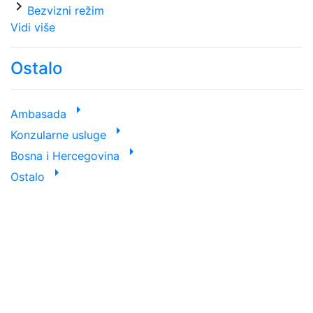
chevron_right
Bezvizni režim
Vidi više
Ostalo
arrow_right
Ambasada
arrow_right
Konzularne usluge
arrow_right
Bosna i Hercegovina
arrow_right
Ostalo