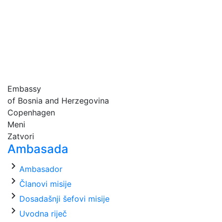
Embassy
of Bosnia and Herzegovina
Copenhagen
Meni
Zatvori
Ambasada
chevron_right
Ambasador
chevron_right
Članovi misije
chevron_right
Dosadašnji šefovi misije
chevron_right
Uvodna riječ