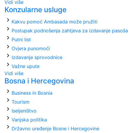
Vidi više
Konzularne usluge
chevron_right
Kakvu pomoć Ambasada može pružiti
chevron_right
Postupak podnošenja zahtjeva za izdavanje pasoša
chevron_right
Putni list
chevron_right
Ovjera punomoći
chevron_right
Izdavanje sprovodnice
chevron_right
Važne upute
Vidi više
Bosna i Hercegovina
chevron_right
Business in Bosnia
chevron_right
Tourism
chevron_right
Iseljeništvo
chevron_right
Vanjska politika
chevron_right
Državno uređenje Bosne i Hercegovine