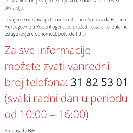
će stranku u koje vrijeme i mjesto će doći kako bi izvršili
akviziciju.
U vrijeme održavanja Konzularnih dana Ambasada Bosne i
Hercegovine u Kopenhagenu će pružati i ostale konzularne
usluge (ovjere punomoći, potvrde i dr.)
Za sve informacije
možete zvati vanredni
broj telefona:
31 82 53 01
(svaki radni dan u periodu
od 10:00 – 16:00)
Ambasada BiH