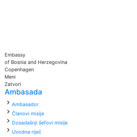
Embassy
of Bosnia and Herzegovina
Copenhagen
Meni
Zatvori
Ambasada
chevron_right
Ambasador
chevron_right
Članovi misije
chevron_right
Dosadašnji šefovi misije
chevron_right
Uvodna riječ