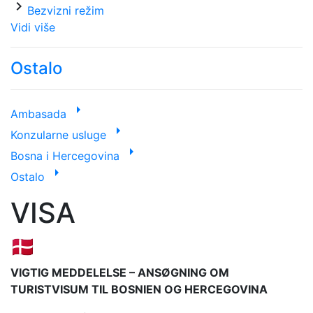
chevron_right
Bezvizni režim
Vidi više
Ostalo
arrow_right
Ambasada
arrow_right
Konzularne usluge
arrow_right
Bosna i Hercegovina
arrow_right
Ostalo
VISA
🇩🇰
VIGTIG MEDDELELSE – ANSØGNING OM
TURISTVISUM TIL BOSNIEN OG HERCEGOVINA