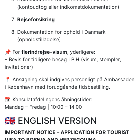
(kontoudtog eller indkomstdokumentation)
Rejseforsikring
Dokumentation for ophold i Danmark
(opholdstilladelse)
📌 For
flerindrejse-visum
, yderligere:
– Bevis for tidligere besøg i BiH (visum, stempler,
invitationer)
📍 Ansøgning skal indgives personligt på Ambassaden
i København med forudgående tidsbestilling.
📅 Konsulatafdelingens åbningstider:
Mandag – Fredag | 10:00 – 14:00
🇬🇧 ENGLISH VERSION
IMPORTANT NOTICE – APPLICATION FOR TOURIST
VISA TO BOSNIA AND HERZEGOVINA