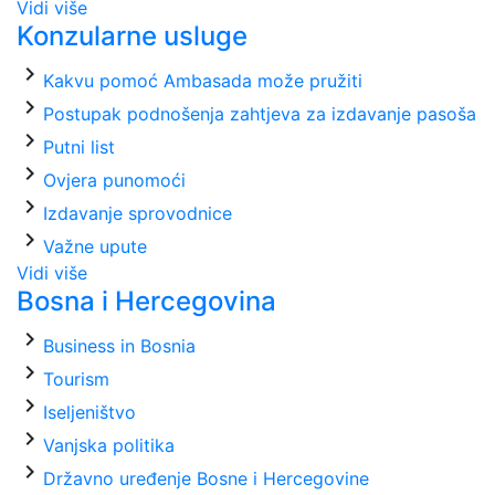
Vidi više
Konzularne usluge
chevron_right
Kakvu pomoć Ambasada može pružiti
chevron_right
Postupak podnošenja zahtjeva za izdavanje pasoša
chevron_right
Putni list
chevron_right
Ovjera punomoći
chevron_right
Izdavanje sprovodnice
chevron_right
Važne upute
Vidi više
Bosna i Hercegovina
chevron_right
Business in Bosnia
chevron_right
Tourism
chevron_right
Iseljeništvo
chevron_right
Vanjska politika
chevron_right
Državno uređenje Bosne i Hercegovine