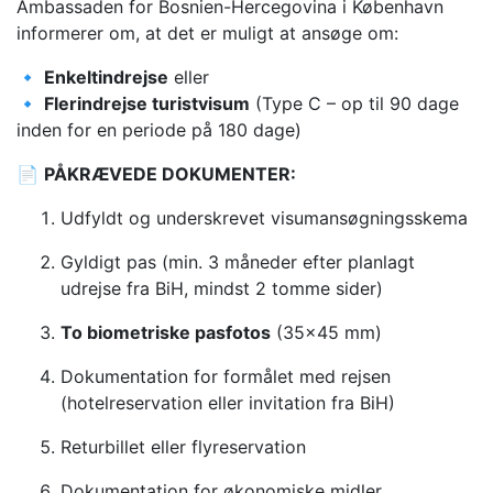
Ambassaden for Bosnien-Hercegovina i København
informerer om, at det er muligt at ansøge om:
🔹
Enkeltindrejse
eller
🔹
Flerindrejse turistvisum
(Type C – op til 90 dage
inden for en periode på 180 dage)
📄
PÅKRÆVEDE DOKUMENTER:
Udfyldt og underskrevet visumansøgningsskema
Gyldigt pas (min. 3 måneder efter planlagt
udrejse fra BiH, mindst 2 tomme sider)
To biometriske pasfotos
(35×45 mm)
Dokumentation for formålet med rejsen
(hotelreservation eller invitation fra BiH)
Returbillet eller flyreservation
Dokumentation for økonomiske midler