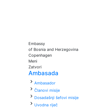
Embassy
of Bosnia and Herzegovina
Copenhagen
Meni
Zatvori
Ambasada
chevron_right
Ambasador
chevron_right
Članovi misije
chevron_right
Dosadašnji šefovi misije
chevron_right
Uvodna riječ