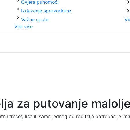
chevron_right
chevron_ri
Ovjera punomoći
chevron_right
chevron_ri
Izdavanje sprovodnice
chevron_right
Važne upute
Vi
Vidi više
lja za putovanje malolj
tnji trećeg lica ili samo jednog od roditelja potrebno je im