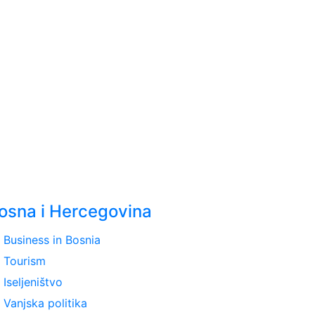
osna i Hercegovina
ght
Business in Bosnia
ght
Tourism
ght
Iseljeništvo
ght
Vanjska politika