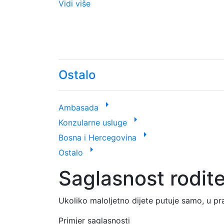
Vidi više
Ostalo
arrow_right
Ambasada
arrow_right
Konzularne usluge
arrow_right
Bosna i Hercegovina
arrow_right
Ostalo
Saglasnost rodite
Ukoliko maloljetno dijete putuje samo, u pra
Primjer saglasnosti