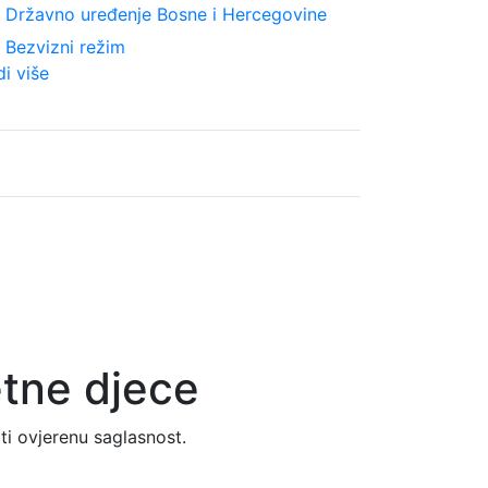
ght
Državno uređenje Bosne i Hercegovine
ght
Bezvizni režim
di više
etne djece
ati ovjerenu saglasnost.