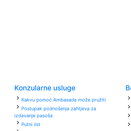
Konzularne usluge
B
chevron_right
chevron_ri
Kakvu pomoć Ambasada može pružiti
chevron_right
chevron_ri
Postupak podnošenja zahtjeva za
chevron_ri
izdavanje pasoša
chevron_right
chevron_ri
Putni list