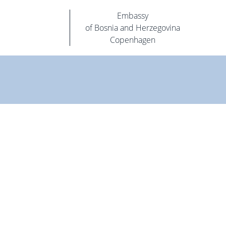
Embassy
of Bosnia and Herzegovina
Copenhagen
Konzularne usluge
B
Kakvu pomoć Ambasada može pružiti
chevron_right
chevron_righ
Postupak podnošenja zahtjeva za izdavanje
chevron_righ
chevron_right
pasoša
chevron_righ
Putni list
chevron_right
chevron_righ
Ovjera punomoći
chevron_right
chevron_righ
Izdavanje sprovodnice
chevron_right
chevron_righ
Važne upute
chevron_right
Vi
Vidi više