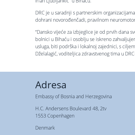
Irfan Ljubijankić” u Bihaću.
DRC je u saradnji s partnerskim organizacijama 
dohrani novorođenčadi, pravilnom neuromotorno
“Dansko vijeće za izbjeglice je od prvih dana 
bolnici u Bihaću i osoblju se iskreno zahvalju
usluga, biti podrška i lokalnoj zajednici, s cil
Dželalagić, voditeljica zdravstvenog tima u DRC
Adresa
Embassy of Bosnia and Herzegovina
H.C. Andersens Boulevard 48, 2tv
1553 Copenhagen
Denmark