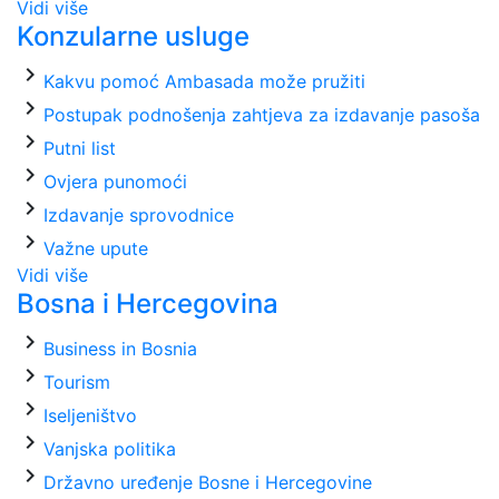
Vidi više
Konzularne usluge
chevron_right
Kakvu pomoć Ambasada može pružiti
chevron_right
Postupak podnošenja zahtjeva za izdavanje pasoša
chevron_right
Putni list
chevron_right
Ovjera punomoći
chevron_right
Izdavanje sprovodnice
chevron_right
Važne upute
Vidi više
Bosna i Hercegovina
chevron_right
Business in Bosnia
chevron_right
Tourism
chevron_right
Iseljeništvo
chevron_right
Vanjska politika
chevron_right
Državno uređenje Bosne i Hercegovine