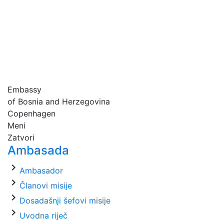
Embassy
of Bosnia and Herzegovina
Copenhagen
Meni
Zatvori
Ambasada
chevron_right
Ambasador
chevron_right
Članovi misije
chevron_right
Dosadašnji šefovi misije
chevron_right
Uvodna riječ