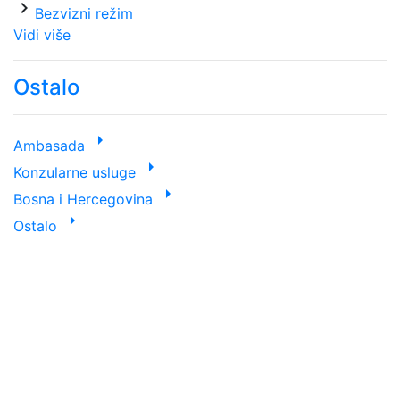
chevron_right
Bezvizni režim
Vidi više
Ostalo
arrow_right
Ambasada
arrow_right
Konzularne usluge
arrow_right
Bosna i Hercegovina
arrow_right
Ostalo