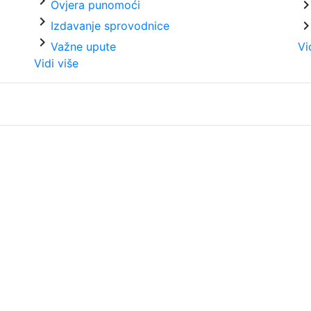
chevron_right
chevron_ri
Ovjera punomoći
chevron_right
chevron_ri
Izdavanje sprovodnice
chevron_right
Važne upute
Vi
Vidi više