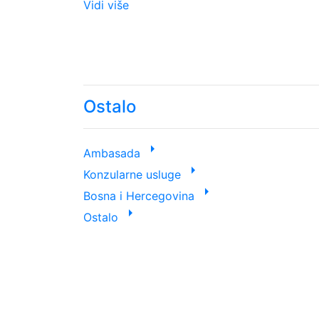
Vidi više
Ostalo
arrow_right
Ambasada
arrow_right
Konzularne usluge
arrow_right
Bosna i Hercegovina
arrow_right
Ostalo