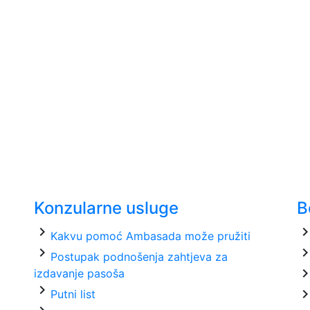
Konzularne usluge
B
chevron_right
chevron_ri
Kakvu pomoć Ambasada može pružiti
chevron_right
chevron_ri
Postupak podnošenja zahtjeva za
chevron_ri
izdavanje pasoša
chevron_right
chevron_ri
Putni list