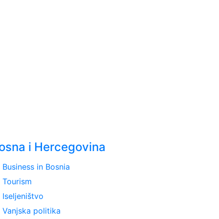
osna i Hercegovina
ght
Business in Bosnia
ght
Tourism
ght
Iseljeništvo
ght
Vanjska politika