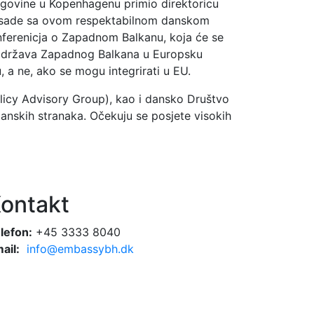
ovine u Kopenhagenu primio direktoricu
basade sa ovom respektabilnom danskom
nferenicja o Zapadnom Balkanu, koja će se
ja država Zapadnog Balkana u Europsku
 a ne, ako se mogu integrirati u EU.
olicy Advisory Group), kao i dansko Društvo
danskih stranaka. Očekuju se posjete visokih
ontakt
lefon:
+45 3333 8040
ail:
info@embassybh.dk