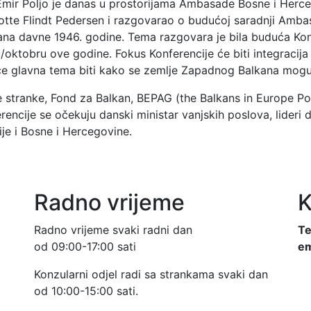
Poljo je danas u prostorijama Ambasade Bosne i Herceg
lotte Flindt Pedersen i razgovarao o budućoj saradnji Am
rana davne 1946. godine. Tema razgovara je bila buduća Ko
oktobru ove godine. Fokus Konferencije će biti integraci
 će glavna tema biti kako se zemlje Zapadnog Balkana mogu,
ke stranke, Fond za Balkan, BEPAG (the Balkans in Europe P
ncije se očekuju danski ministar vanjskih poslova, lideri 
je i Bosne i Hercegovine.
Radno vrijeme
K
Radno vrijeme svaki radni dan
Te
od 09:00-17:00 sati
em
Konzularni odjel radi sa strankama svaki dan
od 10:00-15:00 sati.