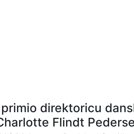
primio direktoricu dan
Charlotte Flindt Peder