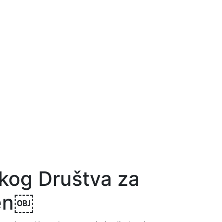
skog Društva za
sen￼