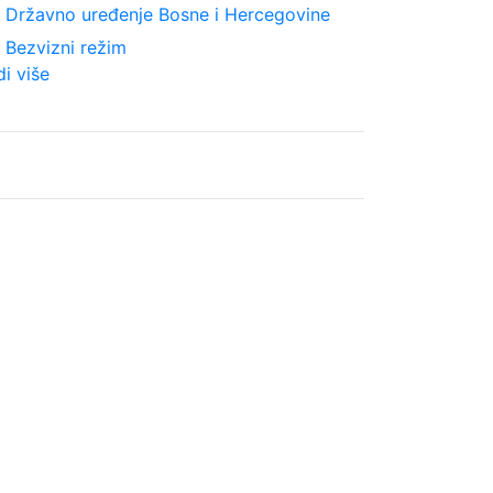
ght
Državno uređenje Bosne i Hercegovine
ght
Bezvizni režim
di više