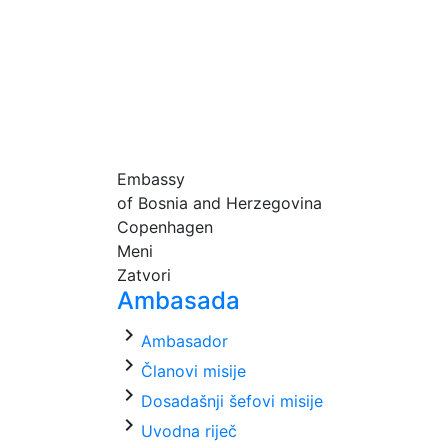
Embassy
of Bosnia and Herzegovina
Copenhagen
Meni
Zatvori
Ambasada
chevron_right
Ambasador
chevron_right
Članovi misije
chevron_right
Dosadašnji šefovi misije
chevron_right
Uvodna riječ