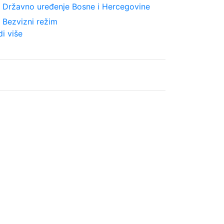
ght
Državno uređenje Bosne i Hercegovine
ght
Bezvizni režim
di više