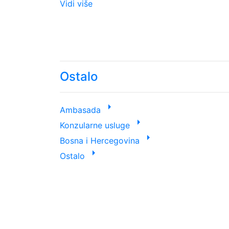
Vidi više
Ostalo
arrow_right
Ambasada
arrow_right
Konzularne usluge
arrow_right
Bosna i Hercegovina
arrow_right
Ostalo