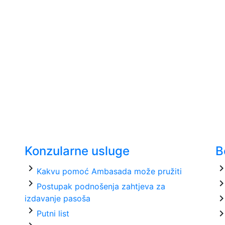
Konzularne usluge
B
chevron_right
chevron_ri
Kakvu pomoć Ambasada može pružiti
chevron_right
chevron_ri
Postupak podnošenja zahtjeva za
chevron_ri
izdavanje pasoša
chevron_right
chevron_ri
Putni list