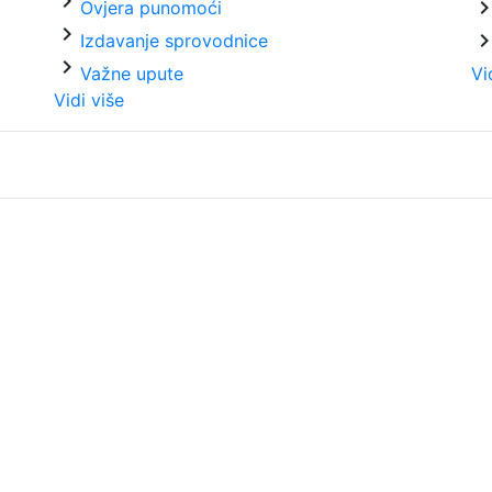
chevron_right
chevron_ri
Ovjera punomoći
chevron_right
chevron_ri
Izdavanje sprovodnice
chevron_right
Važne upute
Vi
Vidi više