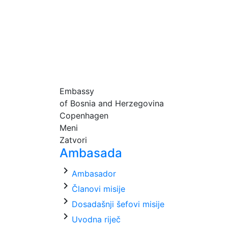
Embassy
of Bosnia and Herzegovina
Copenhagen
Meni
Zatvori
Ambasada
chevron_right
Ambasador
chevron_right
Članovi misije
chevron_right
Dosadašnji šefovi misije
chevron_right
Uvodna riječ