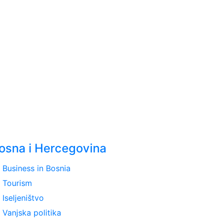
osna i Hercegovina
ght
Business in Bosnia
ght
Tourism
ght
Iseljeništvo
ght
Vanjska politika