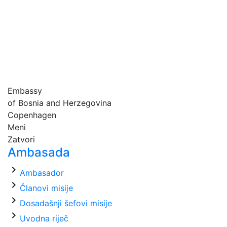
Embassy
of Bosnia and Herzegovina
Copenhagen
Meni
Zatvori
Ambasada
chevron_right
Ambasador
chevron_right
Članovi misije
chevron_right
Dosadašnji šefovi misije
chevron_right
Uvodna riječ