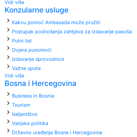
Vidi više
Konzularne usluge
chevron_right
Kakvu pomoć Ambasada može pružiti
chevron_right
Postupak podnošenja zahtjeva za izdavanje pasoša
chevron_right
Putni list
chevron_right
Ovjera punomoći
chevron_right
Izdavanje sprovodnice
chevron_right
Važne upute
Vidi više
Bosna i Hercegovina
chevron_right
Business in Bosnia
chevron_right
Tourism
chevron_right
Iseljeništvo
chevron_right
Vanjska politika
chevron_right
Državno uređenje Bosne i Hercegovine