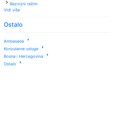
chevron_right
Bezvizni režim
Vidi više
Ostalo
arrow_right
Ambasada
arrow_right
Konzularne usluge
arrow_right
Bosna i Hercegovina
arrow_right
Ostalo